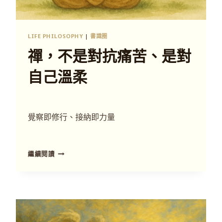
LIFE PHILOSOPHY
|
書識圈
禪，不是對抗痛苦、是對
自己溫柔
覺察即修行、接納即力量
繼續閱讀