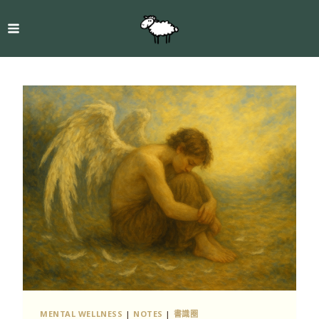
MENTAL WELLNESS
|
NOTES
|
書識圈