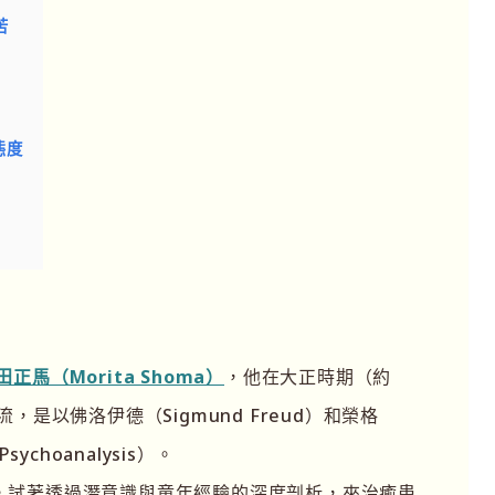
苦
態度
田正馬（Morita Shoma）
，他在大正時期（約
，是以佛洛伊德（Sigmund Freud）和榮格
ychoanalysis）。
，試著透過潛意識與童年經驗的深度剖析，來治癒患