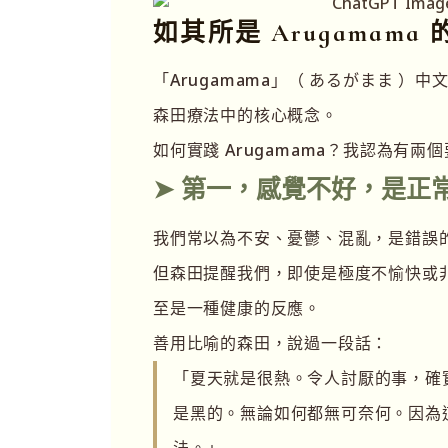
如其所是 Arugamama
「Arugamama」（ あるがまま 
森田療法中的核心概念。
如何實踐 Arugamama？我認為有兩
➤ 第一，感覺不好，是正
我們常以為不安、憂鬱、混亂，是錯誤
但森田提醒我們，即使是極度不愉快或
至是一種健康的反應。
善用比喻的森田，說過一段話：
「夏天就是很熱。令人討厭的事，確
是黑的。無論如何都無可奈何。因為
法。」