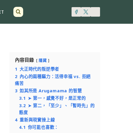
IT
內容目錄
隱藏
1
大正時代的叛逆學者
2
內心的兩種驅力：活得幸福 vs. 拒絕
痛苦
3
如其所是 Arugamama 的智慧
3.1
➤ 第一，感覺不好，是正常的
3.2
➤ 第二，「至少」、「暫時先」的
態度
4
重新與現實接上線
4.1
你可能也喜歡：