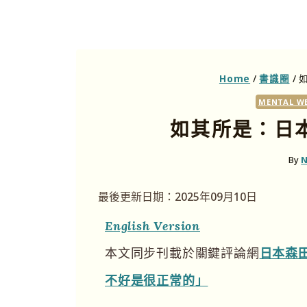
Home
/
書識圈
/
如
MENTAL W
如其所是：日本 
By
最後更新日期：2025年09月10日
English Version
本文同步刊載於關鍵評論網
日本森田
不好是很正常的」