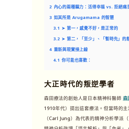
2
內心的兩種驅力：活得幸福 vs. 拒絕痛
3
如其所是 Arugamama 的智慧
3.1
➤ 第一，感覺不好，是正常的
3.2
➤ 第二，「至少」、「暫時先」的
4
重新與現實接上線
4.1
你可能也喜歡：
大正時代的叛逆學者
森田療法的創始人是日本精神科醫師
森
1910年代）提出這套療法。但當時的主流
（Carl Jung）為代表的精神分析學派（Ps
精神分析強調「語言解析」與「內省」