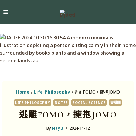
Home
/
Life Philosophy
/
逃離FOMO，擁抱JOMO
LIFE PHILOSOPHY
NOTES
SOCIAL SCIENCE
書識圈
逃離FOMO，擁抱JOMO
By
Nayu
2024-11-12